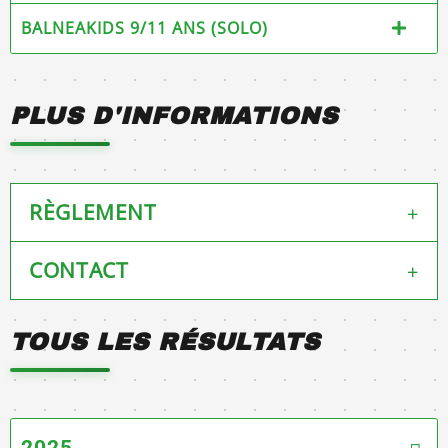
BALNEAKIDS 9/11 ANS (SOLO)
PLUS D'INFORMATIONS
RÈGLEMENT
+
CONTACT
+
REGLEMENT (téléchargement ICI)
Association Louron Events
TOUS LES RÉSULTATS
3 place de la mairie
65510 Loudenvielle
05 62 99 95 35
louronevents@gmail.com