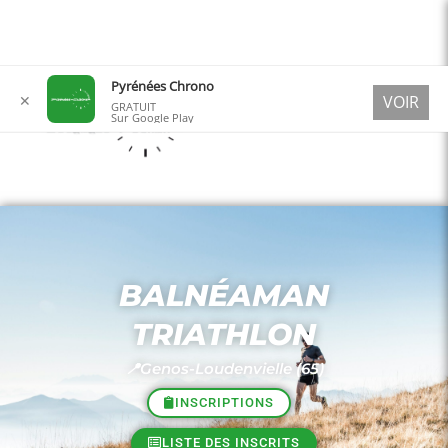
Aller
Pyrénées Chrono
✕
VOIR
au
GRATUIT
Sur Google Play
contenu
BALNÉAMAN
TRIATHLON
📍Genos-Loudenvielle (65)
INSCRIPTIONS
LISTE DES INSCRITS