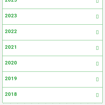
2025
2023
Site :
www.balneamantriathlon.fr
2022
2021
2020
2019
2018