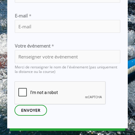
é
v
é
E-mail
*
n
e
m
e
Votre événement
*
n
t
Merci de renseigner le nom de l'événement (pas uniquement
g
la distance ou la course)
é
n
é
r
a
ENVOYER
l
e