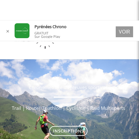
Aller
Pyrénées Chrono
✕
VOIR
au
GRATUIT
Sur Google Play
contenu
Chronométrage d'épreuves sportives
Trail | Route| Triathlon | Cyclisme | Raid Multisports
INSCRIPTIONS