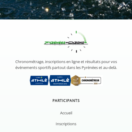
D
a
t
e
p
r
é
v
Chronométrage, inscriptions en ligne et résultats pour vos
u
événements sportifs partout dans les Pyrénées et au-delà.
s
PARTICIPANTS
Accueil
Inscriptions