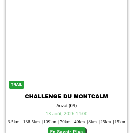
TRAIL
CHALLENGE DU MONTCALM
Auzat (09)
13 août, 2026 14:00
|
|
|
|
|
|
|
3.5
km
138.5
km
109
km
70
km
40
km
8
km
25
km
15
km
En Savoir Plus