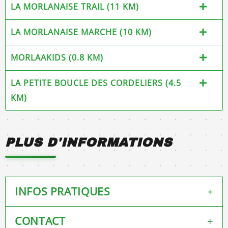
LA MORLANAISE TRAIL (11 KM)
LA MORLANAISE MARCHE (10 KM)
MORLAAKIDS (0.8 KM)
LA PETITE BOUCLE DES CORDELIERS (4.5
KM)
PLUS D'INFORMATIONS
INFOS PRATIQUES
+
CONTACT
+
Retrait des dossards le jour même sur à la salle des