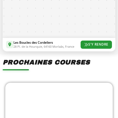
Les Boucles des Cordeliers
S'Y RENDRE
28 Pl. de la Hourquie, 64160 Morlaàs, France
PROCHAINES COURSES
Showing
Slide
1
of
7