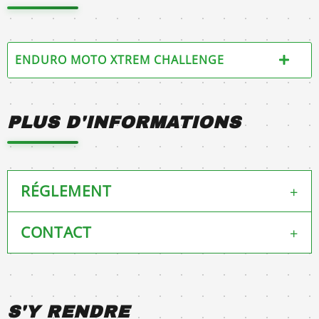
ENDURO MOTO XTREM CHALLENGE
PLUS D'INFORMATIONS
RÉGLEMENT
+
CONTACT
+
règlement 2023
Moto Club des Hauts Plateaux
Mail: yves.sigaud@hotmail.fr
Téléphone :
06 83 80 41 42
S'Y RENDRE