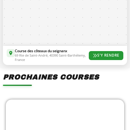
Course des côteaux du seignanx
S'Y RENDRE
69 Rte de Saint-André, 40390 Saint-Barthélemy,
France
PROCHAINES COURSES
Showing
Slide
1
of