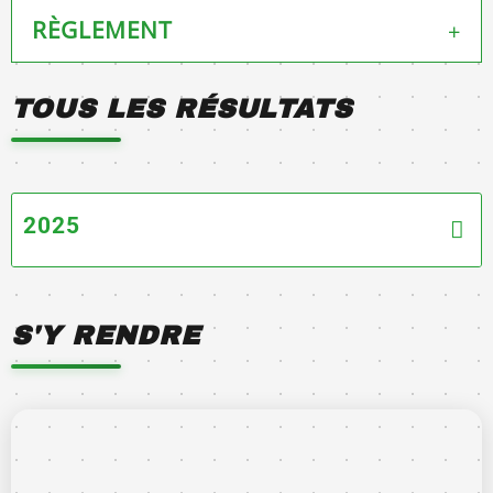
RÈGLEMENT
+
Adresse :
ENERGYM
40390 Saint-Barthélemy (France)
Disponible ICI
TOUS LES RÉSULTATS
Téléphone :
0682946265
Adresse mail
:
grenade.magali@gmail.com
2025
S'Y RENDRE