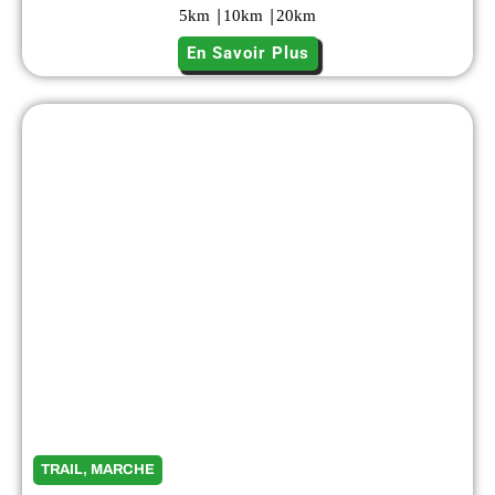
|
|
5
km
10
km
20
km
En Savoir Plus
TRAIL, MARCHE