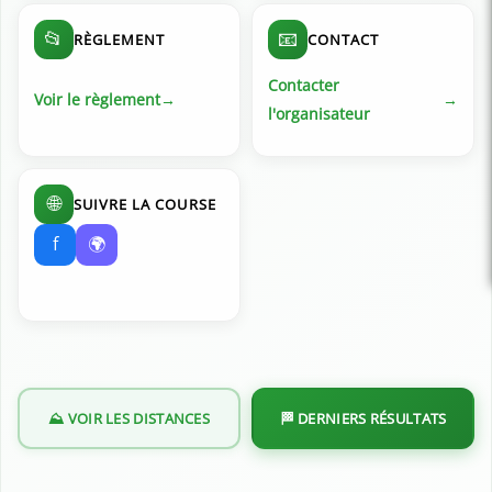
📂
📧
RÈGLEMENT
CONTACT
Contacter
Voir le règlement
l'organisateur
🌐
SUIVRE LA COURSE
f
🌍
⛰️ VOIR LES DISTANCES
🏁 DERNIERS RÉSULTATS