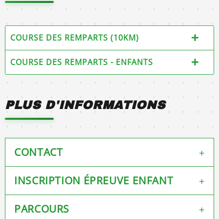
COURSE DES REMPARTS (10KM)
COURSE DES REMPARTS - ENFANTS
PLUS D'INFORMATIONS
CONTACT
+
INSCRIPTION ÉPREUVE ENFANT
+
Mail :
coursedesremparts.bayonne@orange.fr
Téléphone :
+33663572614
PARCOURS
+
Disponible ICI
Site Internet