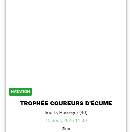
Tiempo de corte en el km 35,12 para la prueba ASTOKERI
a las 13:00.
Tiempo de corte en el km 46 para la prueba ASTOKERI a
las 15:00.
NATATION
TROPHÉE COUREURS D’ÉCUME
Soorts-Hossegor (40)
15 août, 2026 11:00
2
km