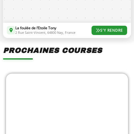
La foulée de l’Etoile Tony
S'Y RENDRE
2 Rue Saint-Vincent, 64800 Nay, France
PROCHAINES COURSES
Showing
Slide
1
of
7