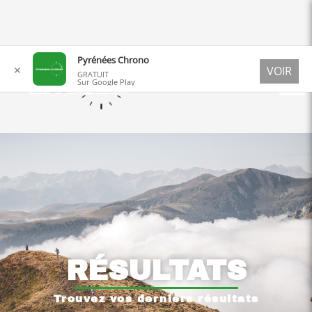
Aller
Pyrénées Chrono
✕
VOIR
au
GRATUIT
Sur Google Play
contenu
RÉSULTATS
Trouvez vos derniers résultats