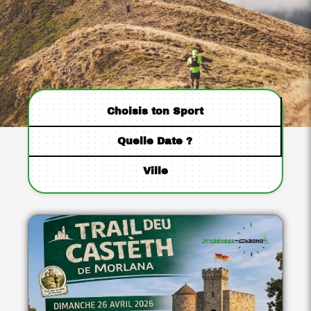
Choisis ton Sport
Quelle Date ?
Ville
S
h
o
w
i