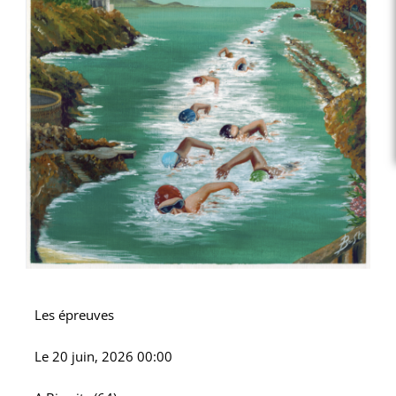
Les épreuves
Le
20 juin, 2026 00:00