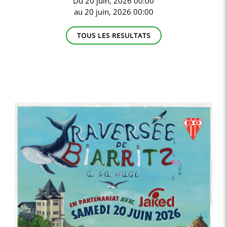
Du
20 juin, 2026 00:00
au
20 juin, 2026 00:00
TOUS LES RESULTATS