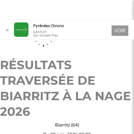
Aller
Pyrénées Chrono
✕
VOIR
au
GRATUIT
Sur Google Play
contenu
RÉSULTATS
TRAVERSÉE DE
BIARRITZ À LA NAGE
2026
Biarritz (64)