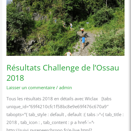
Challenge
de
l’Ossau
2018
Résultats Challenge de l’Ossau
2018
Laisser un commentaire
/
admin
Tous les résultats 2018 en détails avec Wiclax [tabs
unique_id=”69f4210cfc1f58bc8e9e69f476c670a9″
tabopts=”{ tab_style : default , default :{ tabs :‹º›{ tab_title :
2018 , tab_icon : , tab_content : p a href‹´›‹ª›
http://suivi.pyreneeschrono.fr/g-live.html?