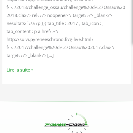
f‹´›../2018/challenge_ossau/challenge%20d%27Ossau%20
2018.clax‹ª› rel‹´›‹ª› noopener‹ª› target‹´›‹ª› _blank‹ª›
Résultats‹¨›/a /p },{ tab_title : 2017 , tab_icon : ,
tab_content : p a href‹´›‹ª›
http://suivi.pyreneeschrono.fr/g-live.html?
f‹´›../2017/challenge%20d%27Ossau%202017.clax‹ª›
target‹´›‹ª› _blank‹ª› […]
Lire la suite »