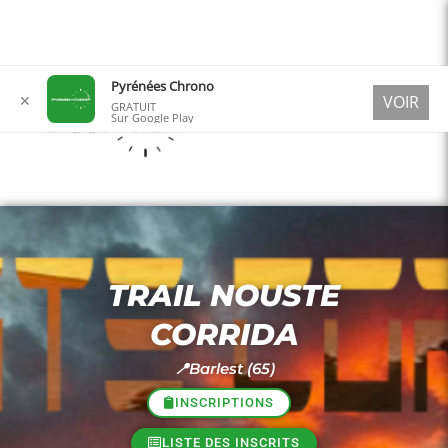
Aller
Pyrénées Chrono
✕
VOIR
au
GRATUIT
Sur Google Play
contenu
TRAIL NOUSTE
CORRIDA
📍Barlest (65)
INSCRIPTIONS
LISTE DES INSCRITS