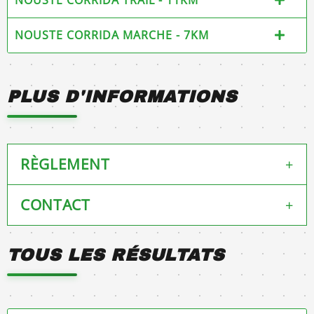
NOUSTE CORRIDA MARCHE - 7KM
PLUS D'INFORMATIONS
RÈGLEMENT
+
CONTACT
+
Disponible ICI
📧 Mail :
noustecorrida@gmail.com
TOUS LES RÉSULTATS
📞 Téléphone :
0607547436
🌐
Site internet : https://noustecorrida.fr