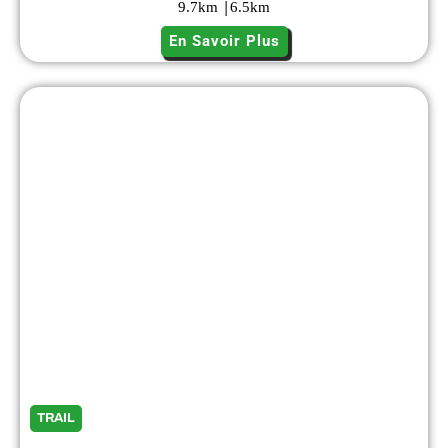
|
9.7
km
6.5
km
En Savoir Plus
TRAIL