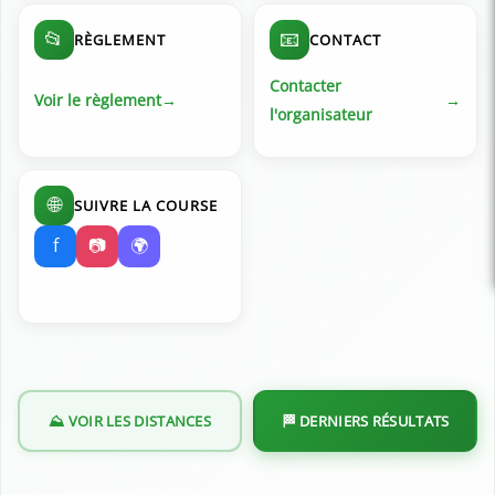
📂
📧
RÈGLEMENT
CONTACT
Contacter
Voir le règlement
l'organisateur
🌐
SUIVRE LA COURSE
f
📷
🌍
⛰️ VOIR LES DISTANCES
🏁 DERNIERS RÉSULTATS