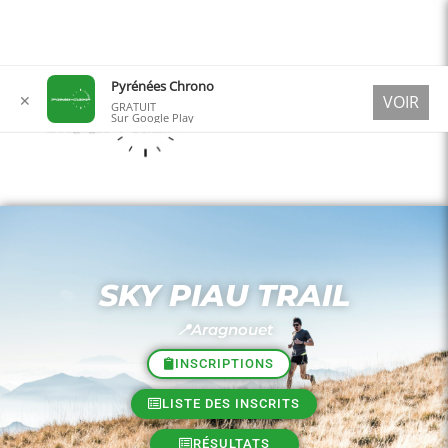
Aller
Pyrénées Chrono
✕
VOIR
au
GRATUIT
Sur Google Play
contenu
SKY PIAU TRAIL
📍Aragnouet
INSCRIPTIONS
LISTE DES INSCRITS
RÉSULTATS