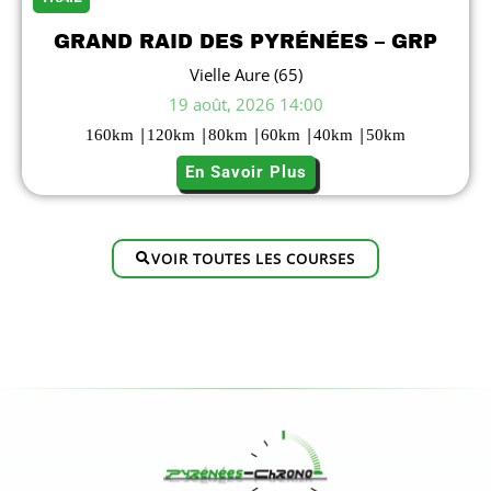
GRAND RAID DES PYRÉNÉES – GRP
Vielle Aure (65)
19 août, 2026 14:00
|
|
|
|
|
160
km
120
km
80
km
60
km
40
km
50
km
En Savoir Plus
VOIR TOUTES LES COURSES