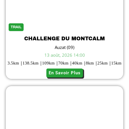
TRAIL
CHALLENGE DU MONTCALM
Auzat (09)
13 août, 2026 14:00
|
|
|
|
|
|
|
3.5
km
138.5
km
109
km
70
km
40
km
8
km
25
km
15
km
En Savoir Plus