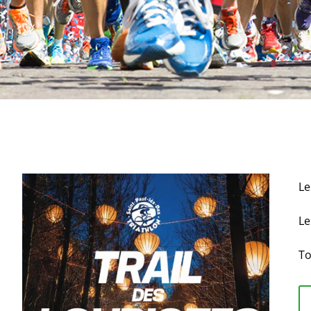
Le
L
To