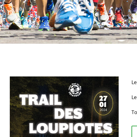
Le
L
To