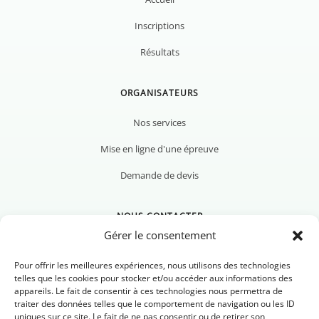
Inscriptions
Résultats
ORGANISATEURS
Nos services
Mise en ligne d'une épreuve
Demande de devis
NOUS CONTACTER
Gérer le consentement
Pour offrir les meilleures expériences, nous utilisons des technologies
telles que les cookies pour stocker et/ou accéder aux informations des
appareils. Le fait de consentir à ces technologies nous permettra de
Nous contacter
traiter des données telles que le comportement de navigation ou les ID
uniques sur ce site. Le fait de ne pas consentir ou de retirer son