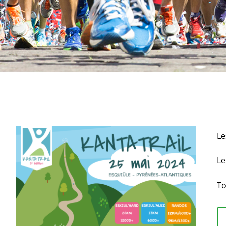
Le
L
To