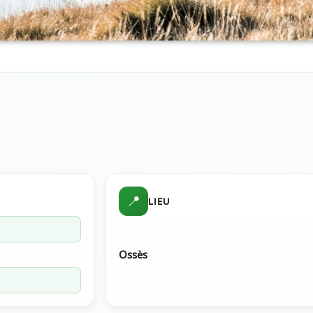
📍
LIEU
Ossès