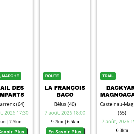
L, MARCHE
ROUTE
TRAIL
AIL DES
LA FRANÇOIS
BACKYA
MPARTS
BACO
MAGNOACA
arrenx (64)
Bélus (40)
Castelnau-Mag
t, 2026 17:30
7 août, 2026 18:00
(65)
|
|
7 août, 2026 1
km
7.5
km
9.7
km
6.5
km
6.3
km
Savoir Plus
En Savoir Plus