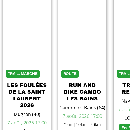
of
7
TRAIL, MARCHE
ROUTE
TRAI
LES FOULÉES
RUN AND
TR
DE LA SAINT
BIKE CAMBO
RE
LAURENT
LES BAINS
Nav
2026
Cambo-les-Bains (64)
7 aoû
Mugron (40)
7 août, 2026 17:00
10
7 août, 2026 17:00
|
|
5
km
10
km
20
km
En 