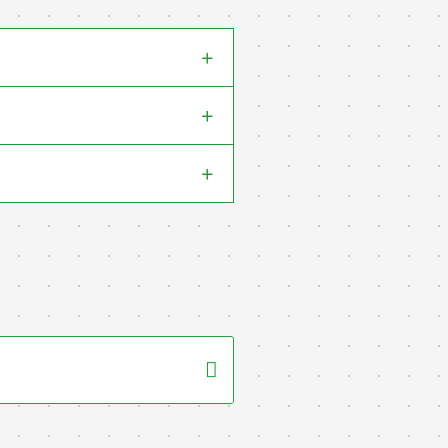
+
+
+