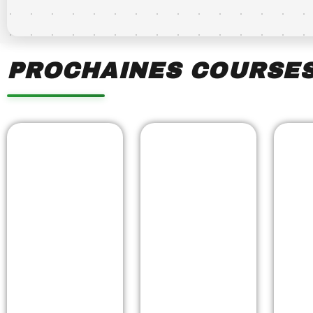
PROCHAINES COURSE
Showing
Slide
1
of
7