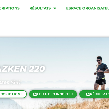
CRIPTIONS
RÉSULTATS
ESPACE ORGANISATE
AZKEN 220
ses (64)
NSCRIPTIONS
LISTE DES INSCRITS
RÉSULTAT