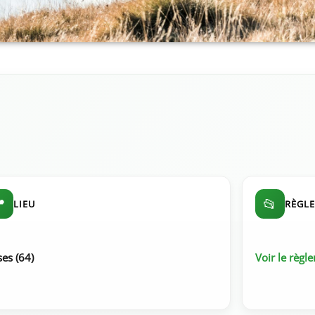

📂
LIEU
RÈGL
es (64)
Voir le règl