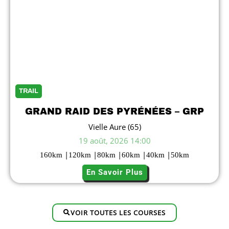
TRAIL
GRAND RAID DES PYRÉNÉES – GRP
Vielle Aure (65)
19 août, 2026 14:00
|
|
|
|
|
160
km
120
km
80
km
60
km
40
km
50
km
En Savoir Plus
VOIR TOUTES LES COURSES