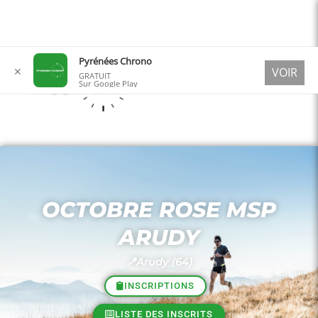
Aller
Pyrénées Chrono
✕
VOIR
au
GRATUIT
Sur Google Play
contenu
OCTOBRE ROSE MSP
ARUDY
📍Arudy (64)
INSCRIPTIONS
LISTE DES INSCRITS