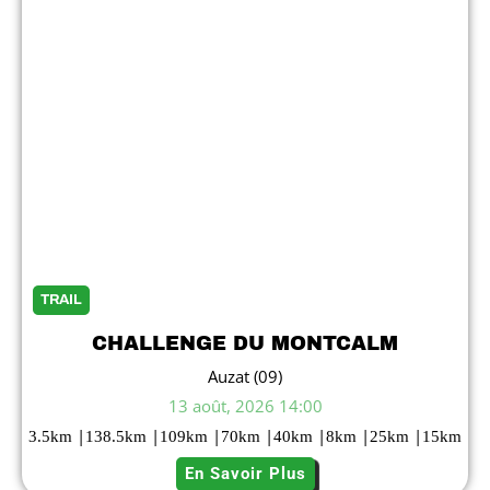
TRAIL
CHALLENGE DU MONTCALM
Auzat (09)
13 août, 2026 14:00
|
|
|
|
|
|
|
3.5
km
138.5
km
109
km
70
km
40
km
8
km
25
km
15
km
En Savoir Plus