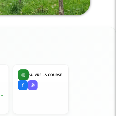
🌐
SUIVRE LA COURSE
f
🌍