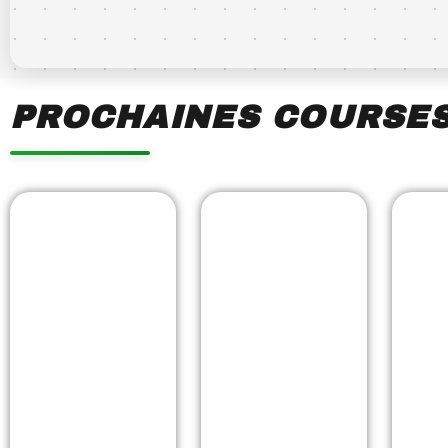
PROCHAINES COURSE
Showing
Slide
1
of
7