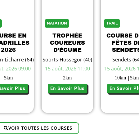
NATATION
TRAIL
URSE EN
TROPHÉE
COURSE D
ADRILLES
COUREURS
FÊTES D
2026
D’ÉCUME
SENDET
-Licharre (64)
Soorts-Hossegor (40)
Sendets (64
t, 2026 09:00
15 août, 2026 11:00
15 août, 2026 
|
5
km
2
km
10
km
5
km
Savoir Plus
En Savoir Plus
En Savoir Pl
VOIR TOUTES LES COURSES