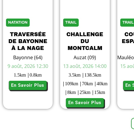
NATATION
TRAIL
TRAIL
TRAVERSÉE
CHALLENGE
CO
DE BAYONNE
DU
ESP
À LA NAGE
MONTCALM
Bayonne (64)
Auzat (09)
Mauléon
9 août, 2026 12:30
13 août, 2026 14:00
15 aoû
|
|
1.5
km
0.8
km
3.5
km
138.5
km
|
|
|
109
km
70
km
40
km
En Savoir Plus
En 
|
|
|
8
km
25
km
15
km
En Savoir Plus