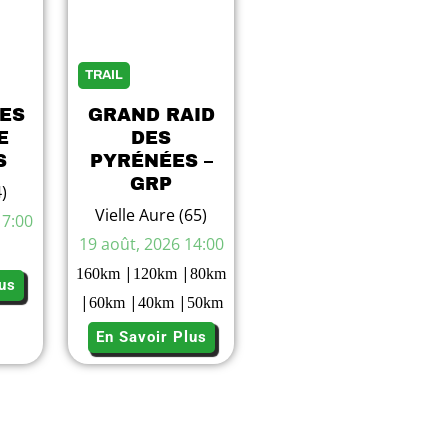
TRAIL
ES
GRAND RAID
E
DES
S
PYRÉNÉES –
GRP
)
Vielle Aure (65)
17:00
19 août, 2026 14:00
|
|
160
km
120
km
80
km
us
|
|
|
60
km
40
km
50
km
En Savoir Plus