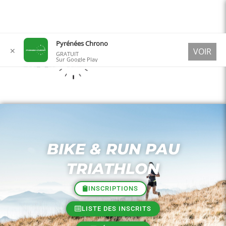
Aller
Pyrénées Chrono
✕
VOIR
au
GRATUIT
Sur Google Play
contenu
BIKE & RUN PAU
TRIATHLON
INSCRIPTIONS
LISTE DES INSCRITS