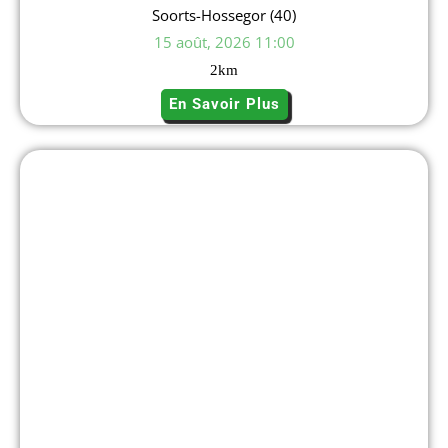
Soorts-Hossegor (40)
L’organisateur est couvert par une assurance
responsabilité civile organisateur pour tout dommage
15 août, 2026 11:00
général au fait d’un manquement de l’organisateur.
2
km
Les organisateurs ne peuvent être tenus responsables
des vols, pertes et accidents.
En Savoir Plus
9/ Développement durable
Chaque participant prendra toutes les dispositions pour
ne pas dégrader l’environnement dans lequel il évolue.
Tout abandon de déchets est interdit et sera pénalisé.
10/ Droit à l’image
Les concurrents autorisent expressément l’organisateur
de la compétition ainsi que leurs ayants droits tels que
les partenaires, médias et autres à utiliser les images
fixes ou animées sur lesquelles les concurrents pourront
apparaître, prises à l’occasion de leur participation à la
compétition.