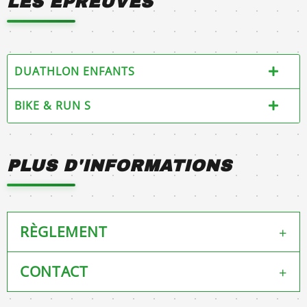
LES ÉPREUVES
DUATHLON ENFANTS
BIKE & RUN S
PLUS D'INFORMATIONS
RÈGLEMENT
+
CONTACT
+
RÉGLEMENT DE L’ÉPREUVE
1/ Organisation
Le Bike & Run de Pau est organisé par le club de Pau