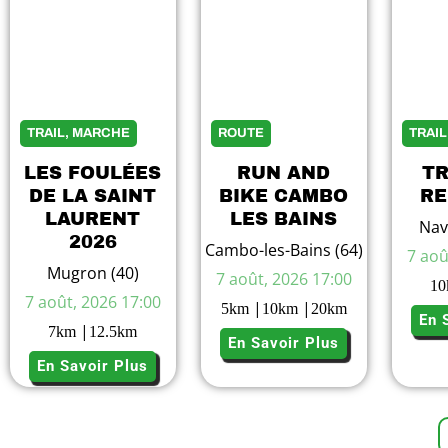
TRAIL, MARCHE
ROUTE
TRAI
LES FOULÉES
RUN AND
TR
DE LA SAINT
BIKE CAMBO
RE
LAURENT
LES BAINS
Nav
2026
Cambo-les-Bains (64)
7 aoû
Mugron (40)
7 août, 2026 17:00
10
7 août, 2026 17:00
|
|
5
km
10
km
20
km
En 
|
7
km
12.5
km
En Savoir Plus
En Savoir Plus