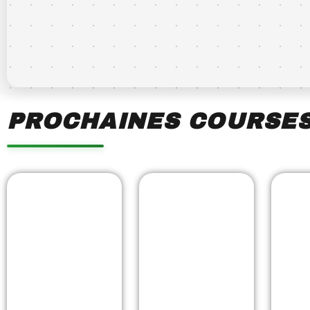
PROCHAINES COURSE
Showing
Slide
1
of
7