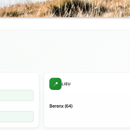
📍
LIEU
Berenx (64)