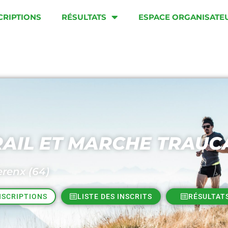
CRIPTIONS
RÉSULTATS
ESPACE ORGANISATE
RAIL ET MARCHE TRAUC
erenx (64)
NSCRIPTIONS
LISTE DES INSCRITS
RÉSULTAT