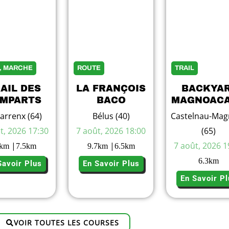
L, MARCHE
ROUTE
TRAIL
AIL DES
LA FRANÇOIS
BACKYA
MPARTS
BACO
MAGNOACA
arrenx (64)
Bélus (40)
Castelnau-Mag
t, 2026 17:30
7 août, 2026 18:00
(65)
|
|
7 août, 2026 1
km
7.5
km
9.7
km
6.5
km
6.3
km
Savoir Plus
En Savoir Plus
En Savoir Pl
VOIR TOUTES LES COURSES