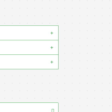
+
+
+