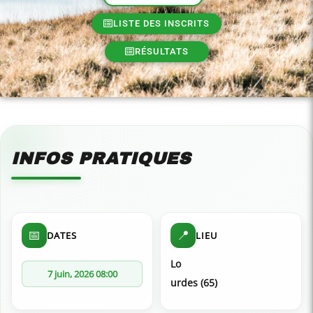
LISTE DES INSCRITS
RÉSULTATS
INFOS PRATIQUES
📅
📍
DATES
LIEU
Lo
7 juin, 2026 08:00
relaisvih12
urdes (65)