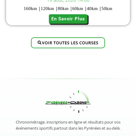
19 août, 2026 14:00
|
|
|
|
|
160
km
120
km
80
km
60
km
40
km
50
km
En Savoir Plus
VOIR TOUTES LES COURSES
Chronométrage, inscriptions en ligne et résultats pour vos
événements sportifs partout dans les Pyrénées et au-delà.