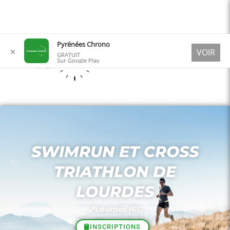
Aller
Pyrénées Chrono
✕
VOIR
au
GRATUIT
Sur Google Play
contenu
SWIMRUN ET CROSS
TRIATHLON DE
LOURDES
📍Lourdes (65)
INSCRIPTIONS