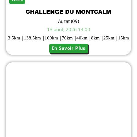
CHALLENGE DU MONTCALM
Auzat (09)
13 août, 2026 14:00
|
|
|
|
|
|
|
3.5
km
138.5
km
109
km
70
km
40
km
8
km
25
km
15
km
En Savoir Plus