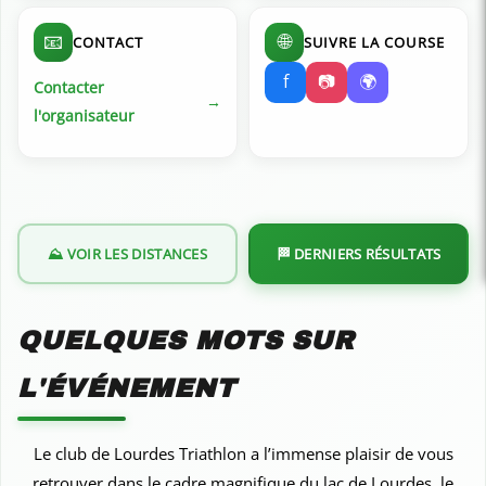
📧
🌐
CONTACT
SUIVRE LA COURSE
f
📷
🌍
Contacter
l'organisateur
⛰️ VOIR LES DISTANCES
🏁 DERNIERS RÉSULTATS
QUELQUES MOTS SUR
L'ÉVÉNEMENT
Le club de Lourdes Triathlon a l’immense plaisir de vous
retrouver dans le cadre magnifique du lac de Lourdes, le