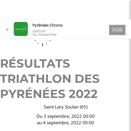
Aller
Pyrénées Chrono
✕
VOIR
au
GRATUIT
Sur Google Play
contenu
RÉSULTATS
TRIATHLON DES
PYRÉNÉES 2022
Saint Lary Soulan (65)
Du
3 septembre, 2022 00:00
au
4 septembre, 2022 00:00