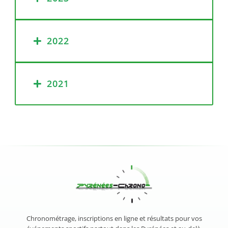
2022
2021
Chronométrage, inscriptions en ligne et résultats pour vos