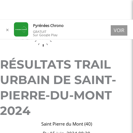
Aller
Pyrénées Chrono
✕
VOIR
au
GRATUIT
Sur Google Play
contenu
RÉSULTATS TRAIL
URBAIN DE SAINT-
PIERRE-DU-MONT
2024
Saint Pierre du Mont (40)