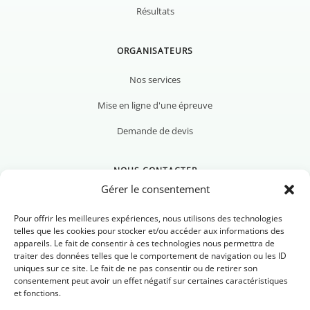
Résultats
ORGANISATEURS
Nos services
Mise en ligne d'une épreuve
Demande de devis
NOUS CONTACTER
Gérer le consentement
Pour offrir les meilleures expériences, nous utilisons des technologies
telles que les cookies pour stocker et/ou accéder aux informations des
appareils. Le fait de consentir à ces technologies nous permettra de
Nous contacter
traiter des données telles que le comportement de navigation ou les ID
uniques sur ce site. Le fait de ne pas consentir ou de retirer son
Newsletter
consentement peut avoir un effet négatif sur certaines caractéristiques
et fonctions.
FAQ