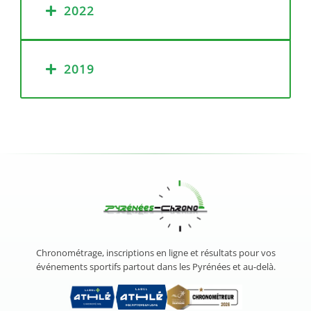
2022
2019
Chronométrage, inscriptions en ligne et résultats pour vos
événements sportifs partout dans les Pyrénées et au-delà.