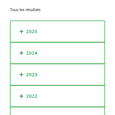
Tous les résultats
2025
2024
2023
2022