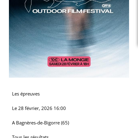
Les épreuves
Le
28 février, 2026 16:00
A
Bagnères-de-Bigorre (65)
Tous les résultats