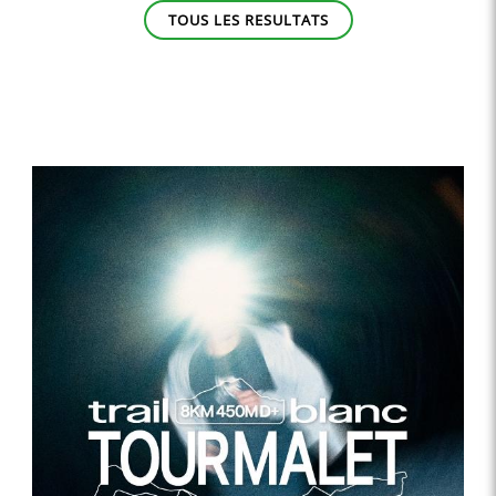
TOUS LES RESULTATS