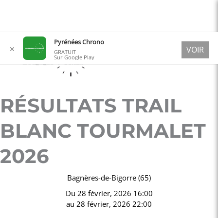
Aller
Pyrénées Chrono
✕
VOIR
au
GRATUIT
Sur Google Play
contenu
RÉSULTATS TRAIL
BLANC TOURMALET
2026
Bagnères-de-Bigorre (65)
Du
28 février, 2026 16:00
au
28 février, 2026 22:00