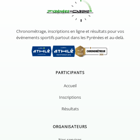
Chronométrage, inscriptions en ligne et résultats pour vos
événements sportifs partout dans les Pyrénées et au-delà.
PARTICIPANTS
Accueil
Inscriptions
Résultats
ORGANISATEURS
Nos services