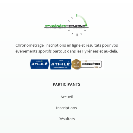
Chronométrage, inscriptions en ligne et résultats pour vos
événements sportifs partout dans les Pyrénées et au-delà.
PARTICIPANTS
Accueil
Inscriptions
Résultats