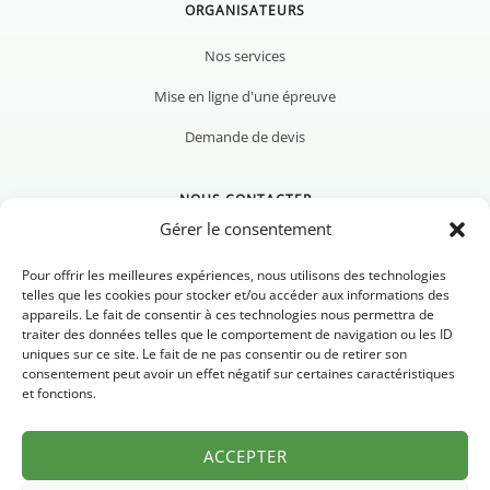
ORGANISATEURS
Nos services
Mise en ligne d'une épreuve
Demande de devis
NOUS CONTACTER
Gérer le consentement
Pour offrir les meilleures expériences, nous utilisons des technologies
telles que les cookies pour stocker et/ou accéder aux informations des
appareils. Le fait de consentir à ces technologies nous permettra de
Nous contacter
traiter des données telles que le comportement de navigation ou les ID
uniques sur ce site. Le fait de ne pas consentir ou de retirer son
Newsletter
consentement peut avoir un effet négatif sur certaines caractéristiques
et fonctions.
FAQ
ACCEPTER