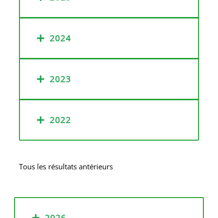
2024
2023
2022
Tous les résultats antérieurs
2026