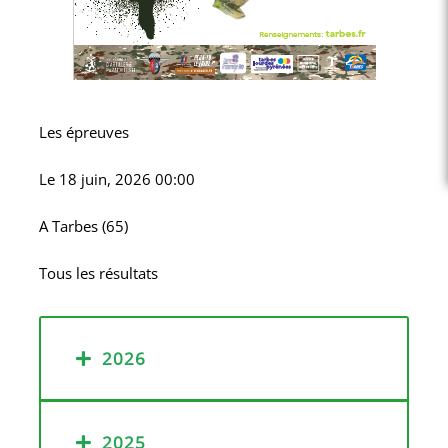
Les épreuves
Le
18 juin, 2026 00:00
A
Tarbes (65)
Tous les résultats
2026
2025