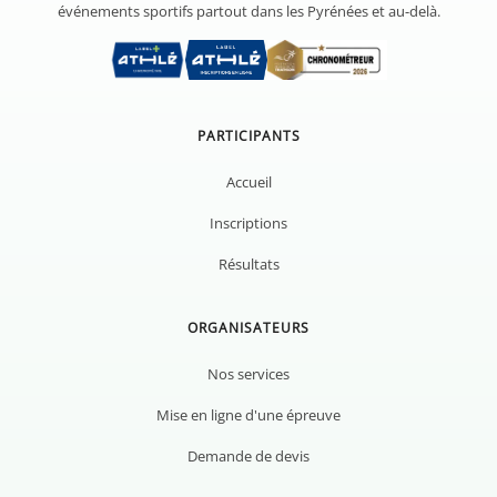
événements sportifs partout dans les Pyrénées et au-delà.
PARTICIPANTS
Accueil
Inscriptions
Résultats
ORGANISATEURS
Nos services
Mise en ligne d'une épreuve
Demande de devis