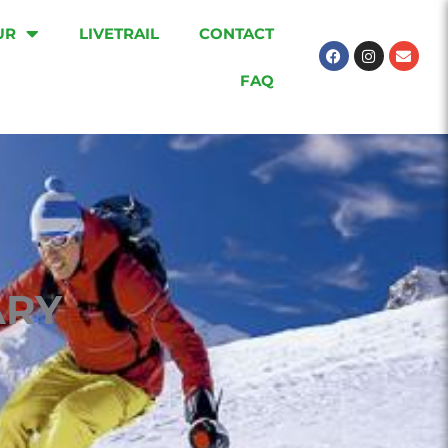
UR
LIVETRAIL
CONTACT
Facebook
Instagram
Envel
FAQ
ARY