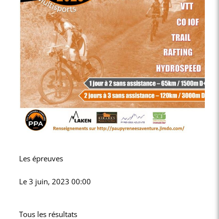
Les épreuves
Le
3 juin, 2023 00:00
Tous les résultats