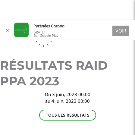
Aller
Pyrénées Chrono
✕
VOIR
au
GRATUIT
Sur Google Play
contenu
RÉSULTATS RAID
PPA 2023
Du
3 juin, 2023 00:00
au
4 juin, 2023 00:00
TOUS LES RESULTATS