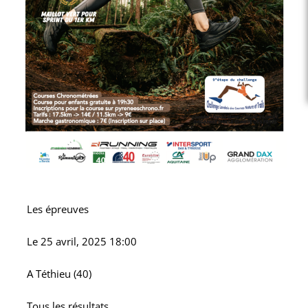
Les épreuves
Le
25 avril, 2025 18:00
A
Téthieu (40)
Tous les résultats