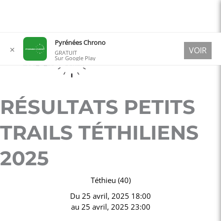
Aller
Pyrénées Chrono
✕
VOIR
au
GRATUIT
Sur Google Play
contenu
RÉSULTATS PETITS
TRAILS TÉTHILIENS
2025
Téthieu (40)
Du
25 avril, 2025 18:00
au
25 avril, 2025 23:00