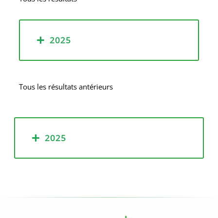
2025
Tous les résultats antérieurs
2025