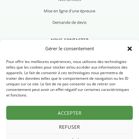
Mise en ligne d'une épreuve
Demande de devis
NOUS CONTACTER
Gérer le consentement
Pour offrir les meilleures expériences, nous utilisons des technologies
telles que les cookies pour stocker et/ou accéder aux informations des
appareils. Le fait de consentir à ces technologies nous permettra de
Nous contacter
traiter des données telles que le comportement de navigation ou les ID
uniques sur ce site. Le fait de ne pas consentir ou de retirer son
Newsletter
consentement peut avoir un effet négatif sur certaines caractéristiques
et fonctions.
FAQ
ACCEPTER
REFUSER