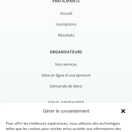
PARTICIPANTS
Accueil
Inscriptions
Résultats
ORGANISATEURS
Nos services
Mise en ligne d'une épreuve
Demande de devis
NOUS CONTACTER
Gérer le consentement
Pour offrir les meilleures expériences, nous utilisons des technologies
telles que les cookies pour stocker et/ou accéder aux informations des