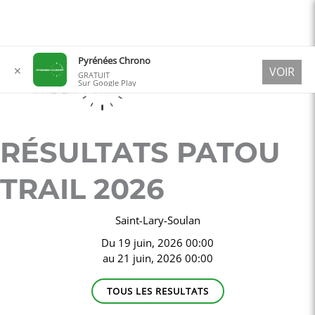
Aller
Pyrénées Chrono
✕
VOIR
au
GRATUIT
Sur Google Play
contenu
RÉSULTATS PATOU
TRAIL 2026
Saint-Lary-Soulan
Du
19 juin, 2026 00:00
au
21 juin, 2026 00:00
TOUS LES RESULTATS