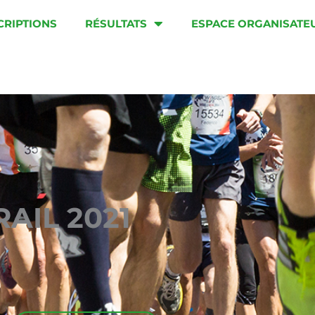
CRIPTIONS
RÉSULTATS
ESPACE ORGANISATE
AIL 2021