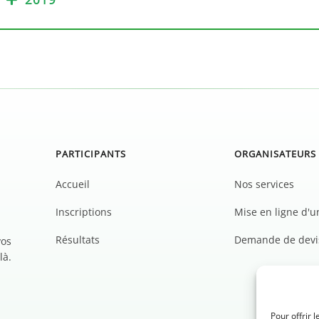
PARTICIPANTS
ORGANISATEURS
Accueil
Nos services
Inscriptions
Mise en ligne d'
Résultats
Demande de devi
vos
là.
Pour offrir 