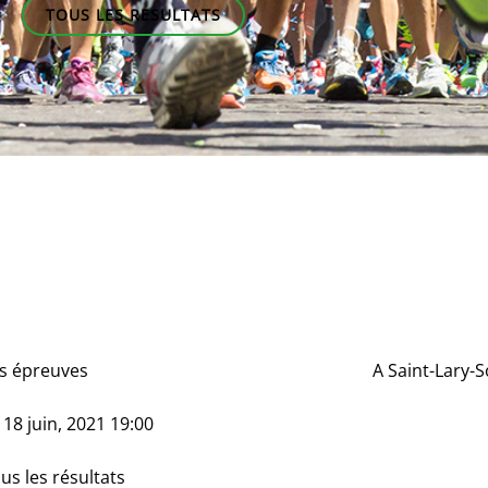
TOUS LES RESULTATS
s épreuves
A
Saint-Lary-
e
18 juin, 2021 19:00
us les résultats