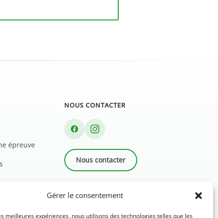
NOUS CONTACTER
une épreuve
Nous contacter
s
Newsletter
Gérer le consentement
FAQ
les meilleures expériences, nous utilisons des technologies telles que les