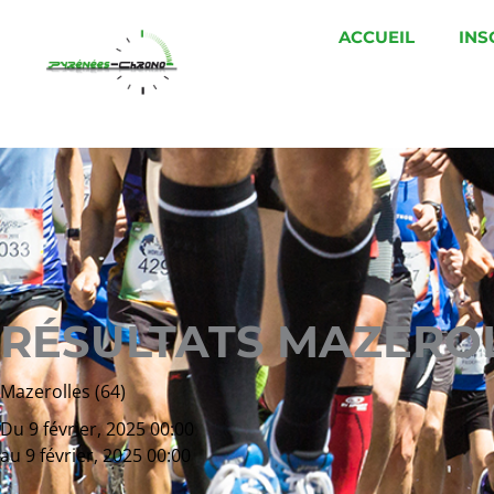
Aller
ACCUEIL
INS
au
contenu
RÉSULTATS MAZEROL
Mazerolles (64)
Du
9 février, 2025 00:00
au
9 février, 2025 00:00