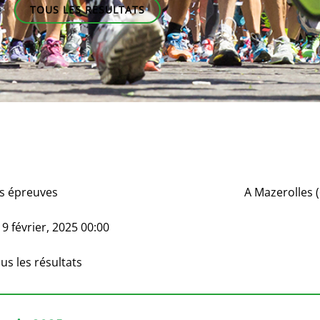
TOUS LES RESULTATS
s épreuves
A
Mazerolles (
e
9 février, 2025 00:00
us les résultats