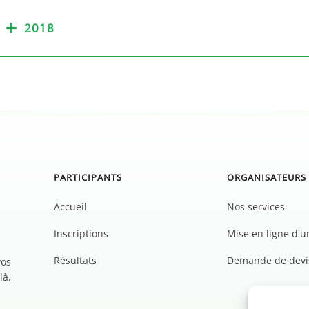
2018
PARTICIPANTS
ORGANISATEURS
Accueil
Nos services
Inscriptions
Mise en ligne d'
Résultats
Demande de devi
vos
là.