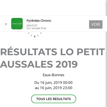
Aller
Pyrénées Chrono
✕
VOIR
au
GRATUIT
Sur Google Play
contenu
RÉSULTATS LO PETIT
AUSSALES 2019
Eaux-Bonnes
Du
16 juin, 2019 00:00
au
16 juin, 2019 23:00
TOUS LES RESULTATS