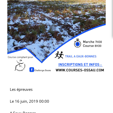
Les épreuves
Le
16 juin, 2019 00:00
A
Eaux-Bonnes