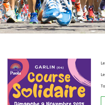
Le
L
To