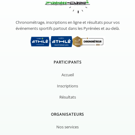
Chronométrage, inscriptions en ligne et résultats pour vos
événements sportifs partout dans les Pyrénées et au-delà.
PARTICIPANTS
Accueil
Inscriptions
Résultats
ORGANISATEURS
Nos services