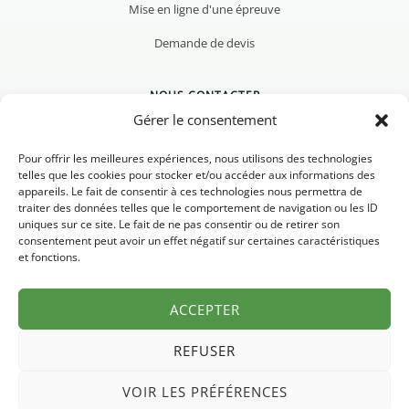
Mise en ligne d'une épreuve
Demande de devis
NOUS CONTACTER
Gérer le consentement
Pour offrir les meilleures expériences, nous utilisons des technologies
telles que les cookies pour stocker et/ou accéder aux informations des
appareils. Le fait de consentir à ces technologies nous permettra de
Nous contacter
traiter des données telles que le comportement de navigation ou les ID
uniques sur ce site. Le fait de ne pas consentir ou de retirer son
Newsletter
consentement peut avoir un effet négatif sur certaines caractéristiques
et fonctions.
FAQ
ACCEPTER
REFUSER
VOIR LES PRÉFÉRENCES