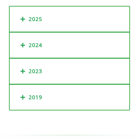
2025
2024
2023
2019