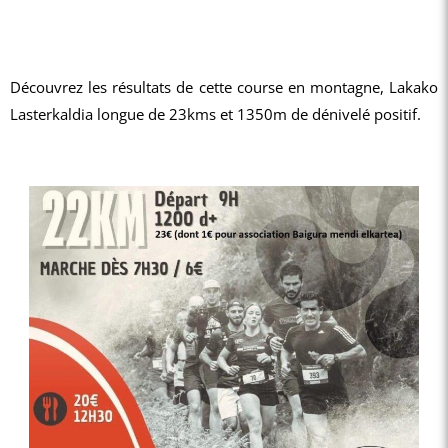
Découvrez les résultats de cette course en montagne, Lakako
Lasterkaldia longue de 23kms et 1350m de dénivelé positif.