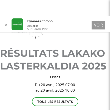
Aller
Pyrénées Chrono
✕
VOIR
au
GRATUIT
Sur Google Play
contenu
RÉSULTATS LAKAKO
LASTERKALDIA 2025
Ossès
Du
20 avril, 2025 07:00
au
20 avril, 2025 16:00
TOUS LES RESULTATS