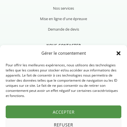
Nos services
Mise en ligne d'une épreuve
Demande de devis
NOUS CONTACTER
Gérer le consentement
Pour offrir les meilleures expériences, nous utilisons des technologies
telles que les cookies pour stocker et/ou accéder aux informations des
appareils. Le fait de consentir à ces technologies nous permettra de
Nous contacter
traiter des données telles que le comportement de navigation ou les ID
uniques sur ce site. Le fait de ne pas consentir ou de retirer son
Newsletter
consentement peut avoir un effet négatif sur certaines caractéristiques
et fonctions.
FAQ
ACCEPTER
REFUSER