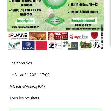
Les épreuves
Le
31 août, 2024 17:00
A
Geüs-d'Arzacq (64)
Tous les résultats