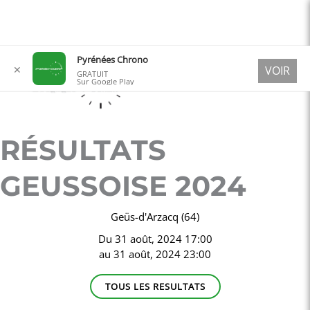
Aller
Pyrénées Chrono
✕
VOIR
au
GRATUIT
Sur Google Play
contenu
RÉSULTATS
GEUSSOISE 2024
Geüs-d'Arzacq (64)
Du
31 août, 2024 17:00
au
31 août, 2024 23:00
TOUS LES RESULTATS