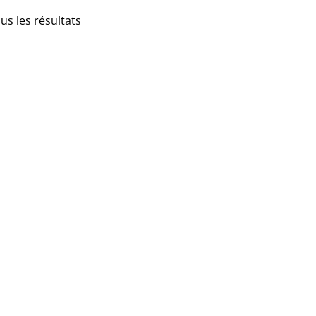
us les résultats