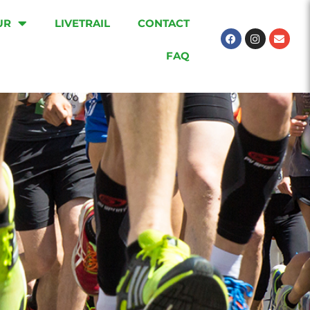
UR
LIVETRAIL
CONTACT
Facebook
Instagram
Envel
FAQ