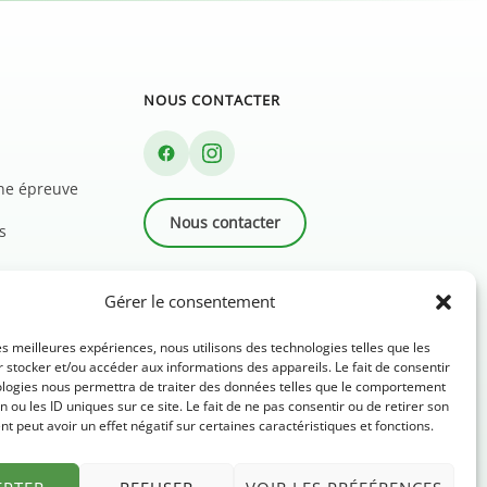
NOUS CONTACTER
une épreuve
Nous contacter
s
Newsletter
Gérer le consentement
FAQ
les meilleures expériences, nous utilisons des technologies telles que les
 stocker et/ou accéder aux informations des appareils. Le fait de consentir
ologies nous permettra de traiter des données telles que le comportement
n ou les ID uniques sur ce site. Le fait de ne pas consentir ou de retirer son
 peut avoir un effet négatif sur certaines caractéristiques et fonctions.