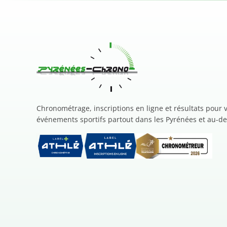
Chronométrage, inscriptions en ligne et résultats pour 
événements sportifs partout dans les Pyrénées et au-de