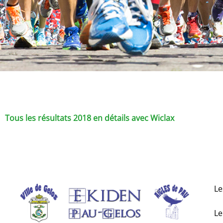
Tous les résultats 2018 en détails avec Wiclax
Le
L