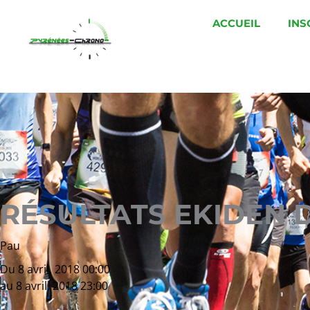
Aller
ACCUEIL
INS
au
contenu
RÉSULTATS EKIDEN D
Pau
Du
8 avril, 2018 00:00
au
8 avril, 2018 23:00