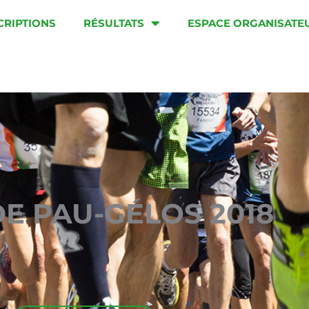
CRIPTIONS
RÉSULTATS
ESPACE ORGANISATE
E PAU-GÉLOS 2018