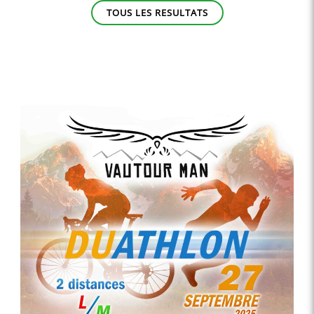
TOUS LES RESULTATS