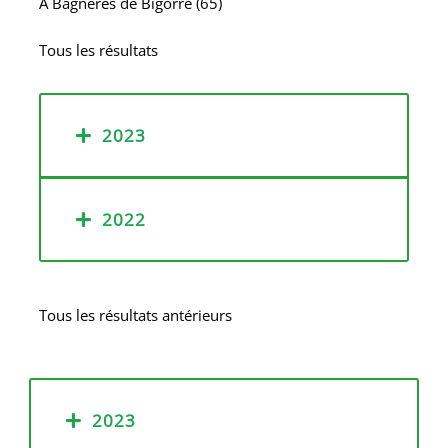
A
Bagnères de Bigorre (65)
Tous les résultats
2023
2022
Tous les résultats antérieurs
2023