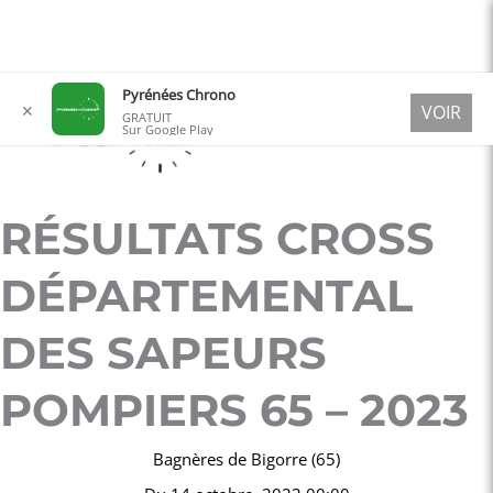
Aller
Pyrénées Chrono
✕
VOIR
au
GRATUIT
Sur Google Play
contenu
RÉSULTATS CROSS
DÉPARTEMENTAL
DES SAPEURS
POMPIERS 65 – 2023
Bagnères de Bigorre (65)