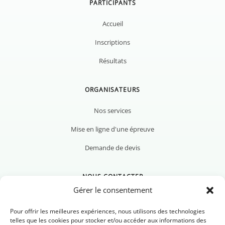
PARTICIPANTS
Accueil
Inscriptions
Résultats
ORGANISATEURS
Nos services
Mise en ligne d'une épreuve
Demande de devis
NOUS CONTACTER
Gérer le consentement
Pour offrir les meilleures expériences, nous utilisons des technologies
telles que les cookies pour stocker et/ou accéder aux informations des