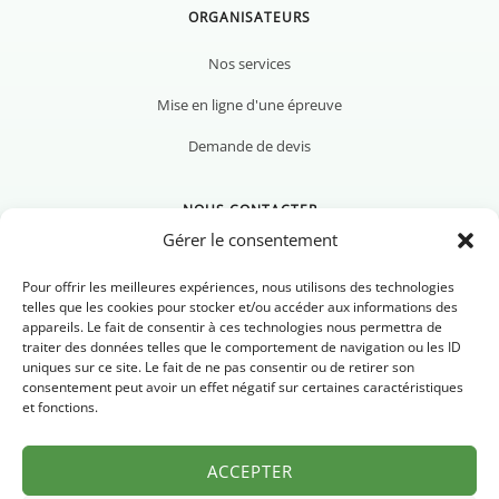
ORGANISATEURS
Nos services
Mise en ligne d'une épreuve
Demande de devis
NOUS CONTACTER
Gérer le consentement
Pour offrir les meilleures expériences, nous utilisons des technologies
telles que les cookies pour stocker et/ou accéder aux informations des
appareils. Le fait de consentir à ces technologies nous permettra de
Nous contacter
traiter des données telles que le comportement de navigation ou les ID
uniques sur ce site. Le fait de ne pas consentir ou de retirer son
Newsletter
consentement peut avoir un effet négatif sur certaines caractéristiques
et fonctions.
FAQ
ACCEPTER