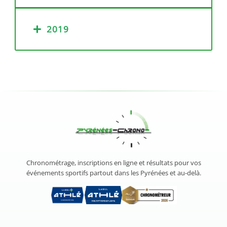
2019
Chronométrage, inscriptions en ligne et résultats pour vos
événements sportifs partout dans les Pyrénées et au-delà.