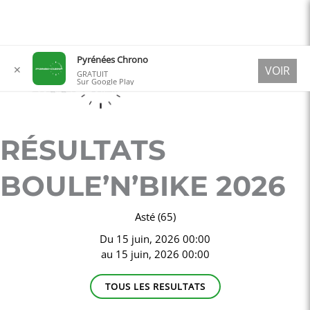
Aller
Pyrénées Chrono
✕
VOIR
au
GRATUIT
Sur Google Play
contenu
RÉSULTATS
BOULE’N’BIKE 2026
Asté (65)
Du
15 juin, 2026 00:00
au
15 juin, 2026 00:00
TOUS LES RESULTATS