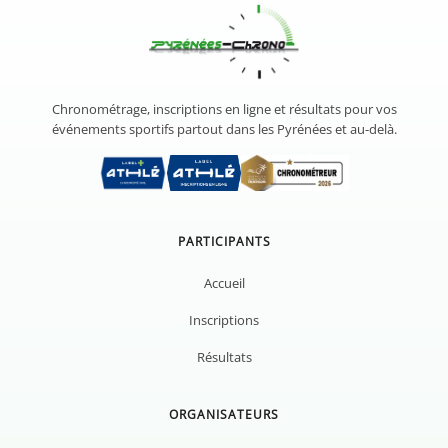
Chronométrage, inscriptions en ligne et résultats pour vos
événements sportifs partout dans les Pyrénées et au-delà.
PARTICIPANTS
Accueil
Inscriptions
Résultats
ORGANISATEURS