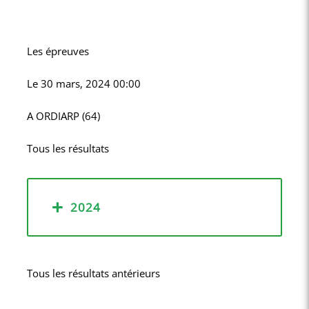
Les épreuves
Le
30 mars, 2024 00:00
A
ORDIARP (64)
Tous les résultats
2024
Tous les résultats antérieurs