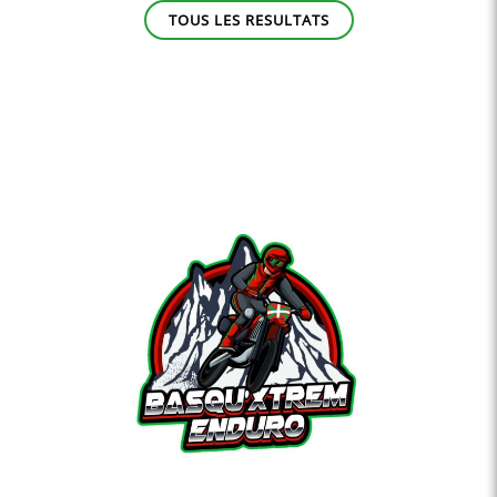
TOUS LES RESULTATS