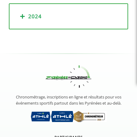
2024
Chronométrage, inscriptions en ligne et résultats pour vos
événements sportifs partout dans les Pyrénées et au-delà.